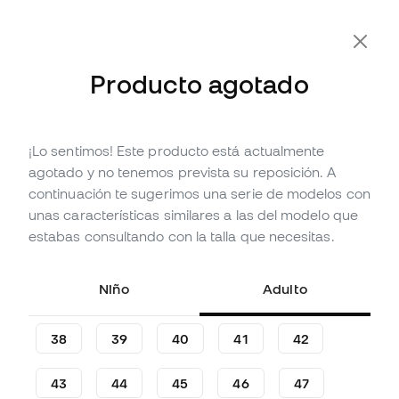
-10% Extra con Cupón FLDAY10
Producto agotado
¡Lo sentimos! Este producto está actualmente
Agotado
Hasta
96
Member Points
agotado y no tenemos prevista su reposición. A
Bota New Balance Furon Team
continuación te sugerimos una serie de modelos con
FG V8 Niño
unas características similares a las del modelo que
estabas consultando con la talla que necesitas.
(
4
)
31
,
99
€
69
,
99
€
Niño
Adulto
-54%
Te ahorras
38,00 €
38
39
40
41
42
43
44
45
46
47