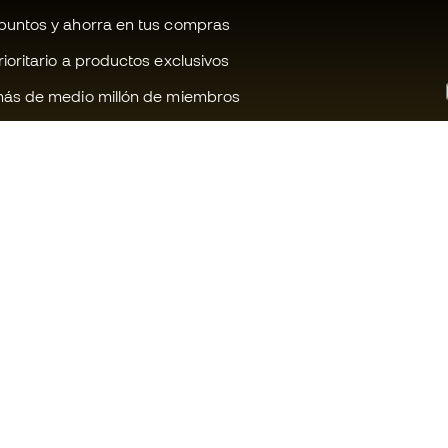
untos y ahorra en tus compras
oritario a productos exclusivos
ás de medio millón de miembros
¿Te ayudamos?
Fútbol Emot
Atención al cliente
Comunidad 
Cambios y devoluciones
Trabaja con 
Guia de material de fútbol
Condiciones 
contratación
Equivalencia de tallas de botas
Política de c
Compliance
Politica de p