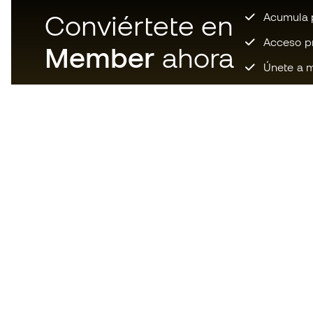
Conviértete en
Acumula p
Acceso pri
Member
ahora
Únete a m
Descarga ahora la app de los
locos por el material de fútbol y
disfruta de compras más
rápidas y cómodas.