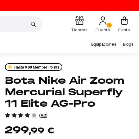
Tiendas
Cuenta
Cesta
Equipaciones
Blogs
Hasta
900
Member Points
Bota Nike Air Zoom
Mercurial Superfly
11 Elite AG-Pro
(
92
)
299
,
99
€