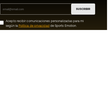
SUSCRIBIR
Acepto recibir comunicaciones personalizadas para mi
según la
Política de privacidad
de Sports Emotion.
ion
#BeTheBest
member
En Sports Emotion fomentamos una cultura
de vida deportiva orientada a lograr la
nosotros
felicidad completa del deportista, gracias
al ecosistema creado por la
generales de
especialización de cada una de las
marcas que forman parte del grupo.
ookies
Ver todas las tiendas
rivacidad