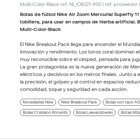
Multi-Color-Black
ref. NI_IO8221-900
| ref. proveedor
Botas de fútbol Nike Air Zoom Mercurial Superfly 11 
tobillera, para usar en campos de hierba artificial
Multi-Color-Black
El Nike Breakout Pack llega para encender el Mundia
innovación y rendimiento. Los tonos coral dominan el
muy reconocible sobre el césped, pensada para jug
La gran protagonista es la nueva generación de Merc
eléctricos y decisivos en los metros finales. Junto 
la precisión, el golpeo y el control en espacios redu
comodidad, toque y seguridad en cada acción.
Novedades Nike
Nike Breakout Pack
Botas con taco AG:
Botas Cristiano Ronaldo
Botas Lewandowski
Botas Mb