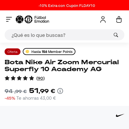
-10% Extra con Cupón FLDAY10
Oferta
Hasta
156
Member Points
Bota Nike Air Zoom Mercurial
Superfly 10 Academy AG
(
90
)
51
,
99
€
94
,
99
€
-45%
Te ahorras
43,00 €