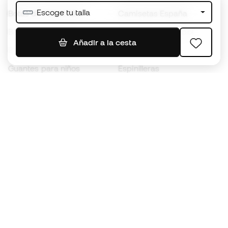
Escoge tu talla
Botas de fútbol Nike
Camisetas España
Balones de Fútbol
Camisetas de fútbol
Añadir a la cesta
Botas para niños
Chubasqueros
Guantes para niños
Espinilleras
Zapatillas para niños
Ropa de portero
Ropa para niños
Black Friday
Guantes de portero
Conviértete en
Member
ahora
Acumula puntos y ahorra en tus compras
Acceso prioritario a productos exclusivos