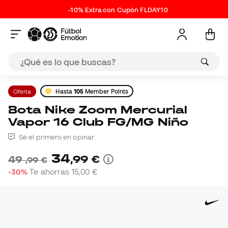
-10% Extra con Cupón FLDAY10
Oferta
Hasta
105
Member Points
Bota Nike Zoom Mercurial
Vapor 16 Club FG/MG Niño
Sé el primero en opinar
34
,
99
€
49
,
99
€
-30%
Te ahorras
15,00 €