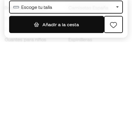
Escoge tu talla
Botas de fútbol Nike
Camisetas España
Balones de Fútbol
Camisetas de fútbol
Añadir a la cesta
Botas para niños
Chubasqueros
Guantes para niños
Espinilleras
Zapatillas para niños
Ropa de portero
Ropa para niños
Black Friday
Guantes de portero
Conviértete en
Member
ahora
Acumula puntos y ahorra en tus compras
Acceso prioritario a productos exclusivos