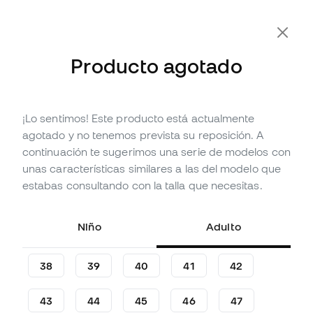
-10% Extra con Cupón FLDAY10
Producto agotado
¡Lo sentimos! Este producto está actualmente
Agotado
Hasta
444
Member Points
agotado y no tenemos prevista su reposición. A
Bota Nike Air Zoom Mercurial
continuación te sugerimos una serie de modelos con
Vapor 16 Elite AG-Pro
unas características similares a las del modelo que
estabas consultando con la talla que necesitas.
(
18
)
147
,
99
€
269
,
99
€
Niño
Adulto
-45%
Te ahorras
122,00 €
38
39
40
41
42
43
44
45
46
47