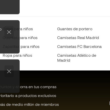
Botas para niños
Guantes de portero
o
Guantes para niños
Camisetas Real Madrid
Zapatillas para niños
Camisetas FC Barcelona
Ropa para niños
Camisetas Atlético de
Madrid
untos y ahorra en tus compras
oritario a productos exclusivos
ás de medio millón de miembros