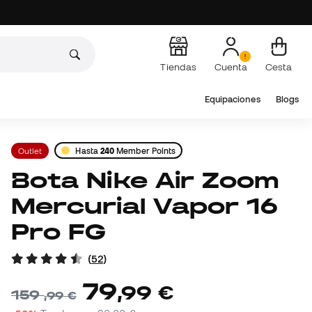
Tiendas
Cuenta
Cesta
Equipaciones
Blogs
Outlet
Hasta
240
Member Points
Bota Nike Air Zoom
Mercurial Vapor 16
Pro FG
(
52
)
79
,
99
€
159
,
99
€