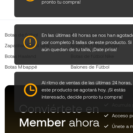
pronto tu compra!
Botas de fútbol
Botas Lamine Yamal
En las últimas 48 horas se nos han agotad
por completo 3 tallas de este producto. Si
Zapatillas fútbol Sala
Botas de fútbol adidas
aún quedan de tu talla,
¡Date prisa!
Botas Haaland
Botas de fútbol Nike
Botas Mbappé
Balones de Fútbol
Al ritmo de ventas de las últimas 24 horas,
este producto se agotará hoy.
¡Si estás
interesado, decide pronto tu compra!
Conviértete en
Acumula p
Acceso pri
Member
ahora
Únete a m