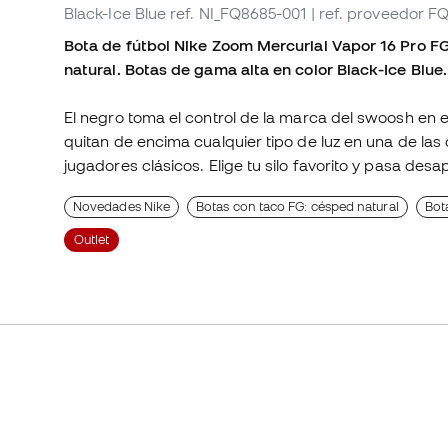
Black-Ice Blue
ref. NI_FQ8685-001
| ref. proveedor F
Bota de fútbol Nike Zoom Mercurial Vapor 16 Pro FG.
natural. Botas de gama alta en color Black-Ice Blue.
El negro toma el control de la marca del swoosh en 
quitan de encima cualquier tipo de luz en una de la
jugadores clásicos. Elige tu silo favorito y pasa desap
Novedades Nike
Botas con taco FG: césped natural
Bot
Outlet