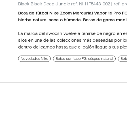
Black-Black-Deep Jungle
ref. NI_HF5448-002
| ref. 
Bota de fútbol Nike Zoom Mercurial Vapor 16 Pro FG 
hierba natural seca o húmeda. Botas de gama medi
La marca del swoosh vuelve a teñirse de negro en es
silos en una de las colecciones más deseadas por lo
dentro del campo hasta que el balón llegue a tus pie
Novedades Nike
Botas con taco FG: césped natural
Bot