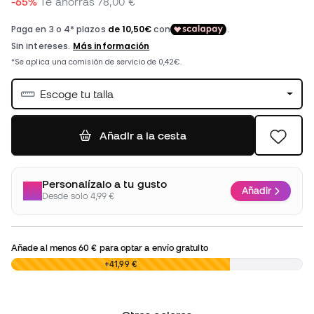
-65%
Te ahorras
78,00 €
Escoge tu talla
Añadir a la cesta
Personalízalo a tu gusto
Añadir
Desde solo 4,99 €
Añade al menos
60 €
para optar a envío gratuito
0,00 €
+41,99 €