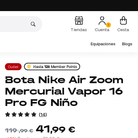
Tiendas
Cuenta
Cesta
Equipaciones
Blogs
Outlet
Hasta
126
Member Points
Bota Nike Air Zoom
Mercurial Vapor 16
Pro FG Niño
(
14
)
41
,
99
€
119
,
99
€