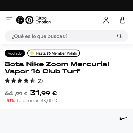
Agotado
Hasta
96
Member Points
Bota Nike Zoom Mercurial
Vapor 16 Club Turf
(
2
)
31
,
99
€
64
,
99
€
-51%
Te ahorras
33,00 €