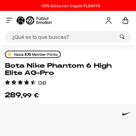
-10% Extra con Cupón FLDAY10
Hasta
870
Member Points
Bota Nike Phantom 6 High
Elite AG-Pro
(
14
)
289
,
99
€