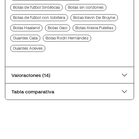
Botas de fútbol Sintéticas
Botas sin cordones
Botas de fútbol con tobillera
Botas Kevin De Bruyne
Botas Haaland
Botas Gavi
Botas Alexia Putellas
Guantes Cata
Botas Rodri Hernández
Guantes Aceves
Valoraciones (14)
Tabla comparativa