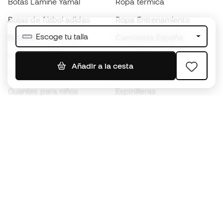
Botas Lamine Yamal
Ropa térmica
Botas de fútbol adidas
Ropa Entrenamiento
Escoge tu talla
Botas de fútbol Nike
Camisetas España
Balones de Fútbol
Camisetas de fútbol
Añadir a la cesta
Botas para niños
Chubasqueros
Guantes para niños
Espinilleras
Zapatillas para niños
Ropa de portero
Ropa para niños
Black Friday
Guantes de portero
Conviértete en
Member
ahora