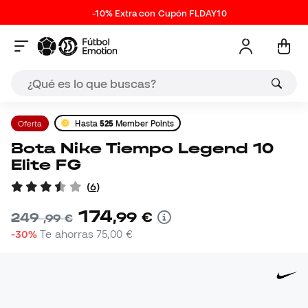
-10% Extra con Cupón FLDAY10
Oferta
Hasta
525
Member Points
Bota Nike Tiempo Legend 10
Elite FG
(
6
)
174
,
99
€
249
,
99
€
-30%
Te ahorras
75,00 €