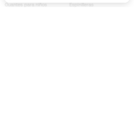
Guantes para niños
Espinilleras
Zapatillas para niños
Ropa de portero
Ropa para niños
Black Friday
Guantes de portero
Conviértete en
Member
ahora
Acumula puntos y ahorra en tus compras
Acceso prioritario a productos exclusivos
Únete a más de medio millón de miembros