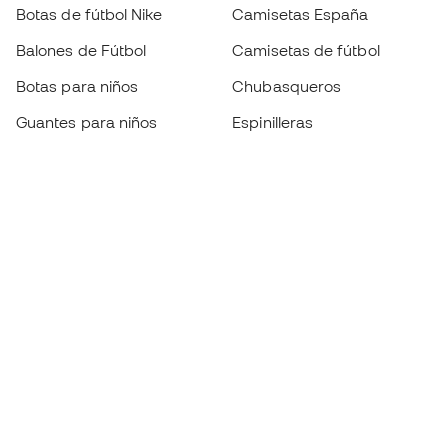
Botas de fútbol Nike
Camisetas España
Balones de Fútbol
Camisetas de fútbol
Botas para niños
Chubasqueros
Guantes para niños
Espinilleras
Zapatillas para niños
Ropa de portero
Ropa para niños
Black Friday
Guantes de portero
Conviértete en
Member
ahora
Acumula puntos y ahorra en tus compras
Acceso prioritario a productos exclusivos