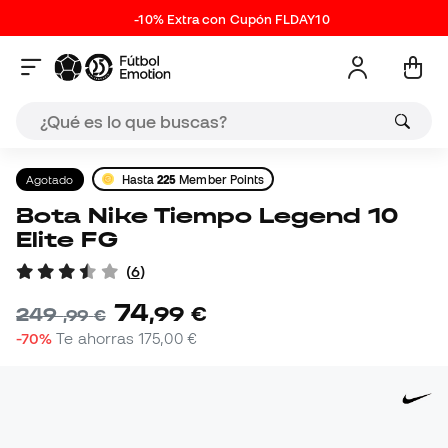
-10% Extra con Cupón FLDAY10
Agotado
Hasta
225
Member Points
Bota Nike Tiempo Legend 10
Elite FG
(
6
)
74
,
99
€
249
,
99
€
-70%
Te ahorras
175,00 €