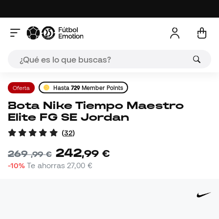
Oferta
Hasta
729
Member Points
Bota Nike Tiempo Maestro
Elite FG SE Jordan
(
32
)
242
,
99
€
269
,
99
€
-10%
Te ahorras
27,00 €