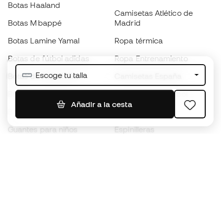
Botas Haaland
Camisetas Atlético de
Botas Mbappé
Madrid
Botas Lamine Yamal
Ropa térmica
Botas de fútbol adidas
Ropa Entrenamiento
Escoge tu talla
Botas de fútbol Nike
Camisetas España
Balones de Fútbol
Camisetas de fútbol
Añadir a la cesta
Botas para niños
Chubasqueros
Guantes para niños
Espinilleras
Zapatillas para niños
Ropa de portero
Ropa para niños
Black Friday
Guantes de portero