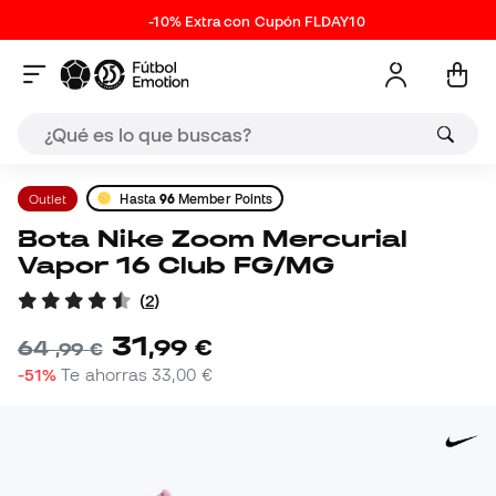
-10% Extra con Cupón FLDAY10
Outlet
Hasta
96
Member Points
Bota Nike Zoom Mercurial
Vapor 16 Club FG/MG
(
2
)
31
,
99
€
64
,
99
€
-51%
Te ahorras
33,00 €