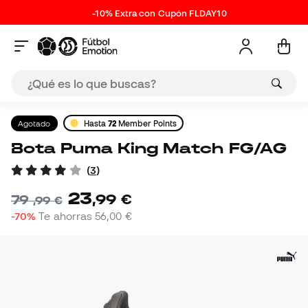
-10% Extra con Cupón FLDAY10
Agotado
Hasta
72
Member Points
Bota Puma King Match FG/AG
(
3
)
23
,
99
€
79
,
99
€
-70%
Te ahorras
56,00 €