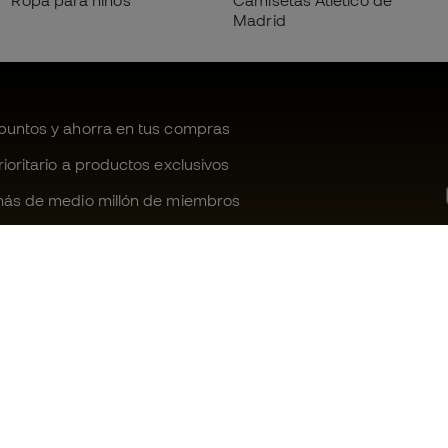
Ropa para niños
Camisetas Atlético de
Madrid
untos y ahorra en tus compras
oritario a productos exclusivos
ás de medio millón de miembros
¿Te ayudamos?
Fútbol Emot
Atención al cliente
Comunidad 
Cambios y devoluciones
Trabaja con 
Guia de material de fútbol
Condiciones 