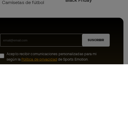
Black Friday
Camisetas de fútbol
SUSCRIBIR
Acepto recibir comunicaciones personalizadas para mi
según la
Política de privacidad
de Sports Emotion.
ion
#BeTheBest
member
En Sports Emotion fomentamos una cultura
de vida deportiva orientada a lograr la
nosotros
felicidad completa del deportista, gracias
al ecosistema creado por la
generales de
especialización de cada una de las