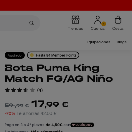
Tiendas
Cuenta
Cesta
Equipaciones
Blogs
Agotado
Hasta
54
Member Points
Bota Puma King
Match FG/AG Niño
(
4
)
17
,
99
€
59
,
99
€
-70%
Te ahorras
42,00 €