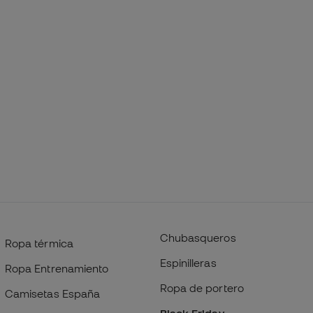
Chubasqueros
Ropa térmica
Espinilleras
Ropa Entrenamiento
Ropa de portero
Camisetas España