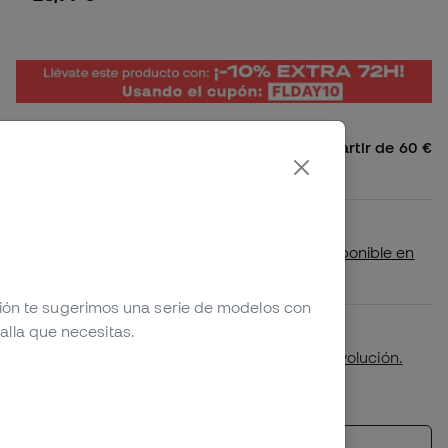
Envío gratis a España Peninsular a partir de 60 €
4,99 € para pedidos inferiores
Disponibilidad en tienda
Comprueba si este producto está disponible en
tu tienda más cercana
ción te sugerimos una serie de modelos con
alla que necesitas.
Primer cambio de talla gratuito.
Más detalles en nuestra
política de devolución.
*No aplicable a productos personalizados.