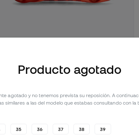
mágenes (2)
Producto agotado
Valoraciones (4)
Tabla comparativa
nte agotado y no tenemos prevista su reposición. A continua
as similares a las del modelo que estabas consultando con la t
4
35
36
37
38
39