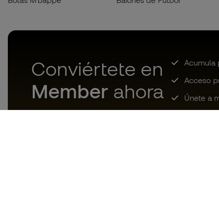
Botas Mbappé
Balones de Fútbol
Conviértete en
Acumula p
Acceso pri
Member
ahora
Únete a m
Descarga ahora la app de los
locos por el material de fútbol y
disfruta de compras más
rápidas y cómodas.