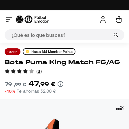
Oferta
Hasta
144
Member Points
Bota Puma King Match FG/AG
(
3
)
47
,
99
€
79
,
99
€
-40%
Te ahorras
32,00 €