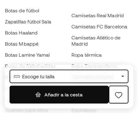
Botas de fútbol
Camisetas Real Madrid
Zapatillas fútbol Sala
Camisetas FC Barcelona
Botas Haaland
Camisetas Atlético de
Botas Mbappé
Madrid
Botas Lamine Yamal
Ropa térmica
Botas de fútbol adidas
Ropa Entrenamiento
Escoge tu talla
Botas de fútbol Nike
Camisetas España
Balones de Fútbol
Camisetas de fútbol
Añadir a la cesta
Botas para niños
Chubasqueros
Guantes para niños
Espinilleras
Zapatillas para niños
Ropa de portero
Ropa para niños
Black Friday