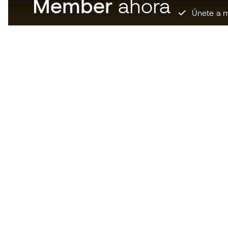
Member
ahora
Únete a m
Descarga ahora la app de los
locos por el material de fútbol y
disfruta de compras más
rápidas y cómodas.