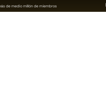
ás de medio millón de miembros
¿Te ayudamos?
Fútbol Emot
Atención al cliente
Comunidad 
Cambios y devoluciones
Trabaja con 
Guia de material de fútbol
Condiciones 
contratación
Equivalencia de tallas de botas
Política de c
Compliance
Politica de p
Canal de denuncias
Aviso legal
Webs internacionales de Fútbol
Emotion