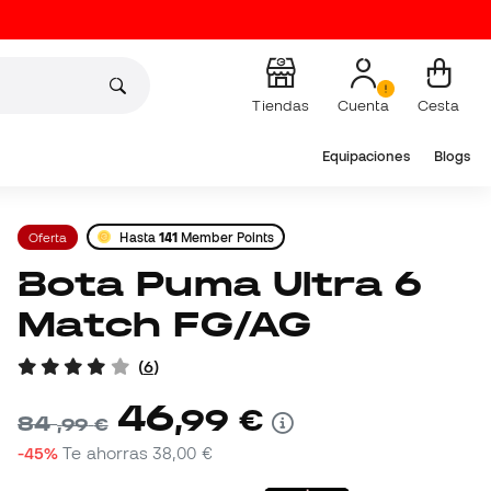
Tiendas
Cuenta
Cesta
Equipaciones
Blogs
Oferta
Hasta
141
Member Points
Bota Puma Ultra 6
Match FG/AG
(
6
)
46
,
99
€
84
,
99
€
-45%
Te ahorras
38,00 €