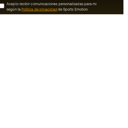
Acepto recibir comunicaciones personalizadas para mi
según la
Política de privacidad
de Sports Emotion.
ion
#BeTheBest
member
En Sports Emotion fomentamos una cultura
de vida deportiva orientada a lograr la
nosotros
felicidad completa del deportista, gracias
al ecosistema creado por la
generales de
especialización de cada una de las
marcas que forman parte del grupo.
ookies
Ver todas las tiendas
rivacidad
Basketball Emotion
Running Emotion