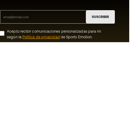
SUSCRIBIR
Acepto recibir comunicaciones personalizadas para mi
según la
Política de privacidad
de Sports Emotion.
ion
#BeTheBest
member
En Sports Emotion fomentamos una cultura
de vida deportiva orientada a lograr la
nosotros
felicidad completa del deportista, gracias
al ecosistema creado por la
generales de
especialización de cada una de las
marcas que forman parte del grupo.
ookies
Ver todas las tiendas