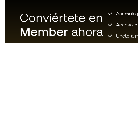
Conviértete en
Acumula p
Acceso pri
Member
ahora
Únete a m
Descarga ahora la app de los
locos por el material de fútbol y
disfruta de compras más
rápidas y cómodas.