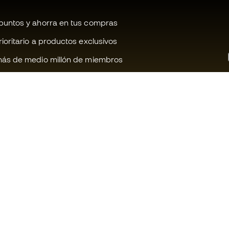
untos y ahorra en tus compras
oritario a productos exclusivos
ás de medio millón de miembros
¿Te ayudamos?
Fútbol Emot
Atención al cliente
Comunidad 
Cambios y devoluciones
Trabaja con 
Guia de material de fútbol
Condiciones 
contratación
Equivalencia de tallas de botas
Política de c
Compliance