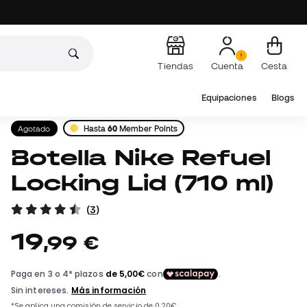
Tiendas
Cuenta
Cesta
Equipaciones
Blogs
Agotado
Hasta
60
Member Points
Botella Nike Refuel
Locking Lid (710 ml)
(
3
)
19
,
99
€