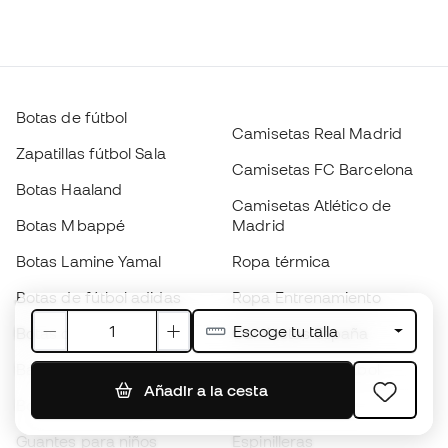
Botas de fútbol
Camisetas Real Madrid
Zapatillas fútbol Sala
Camisetas FC Barcelona
Botas Haaland
Camisetas Atlético de
Botas Mbappé
Madrid
Botas Lamine Yamal
Ropa térmica
Botas de fútbol adidas
Ropa Entrenamiento
Escoge tu talla
Botas de fútbol Nike
Camisetas España
Balones de Fútbol
Camisetas de fútbol
Añadir a la cesta
Botas para niños
Chubasqueros
Guantes para niños
Espinilleras