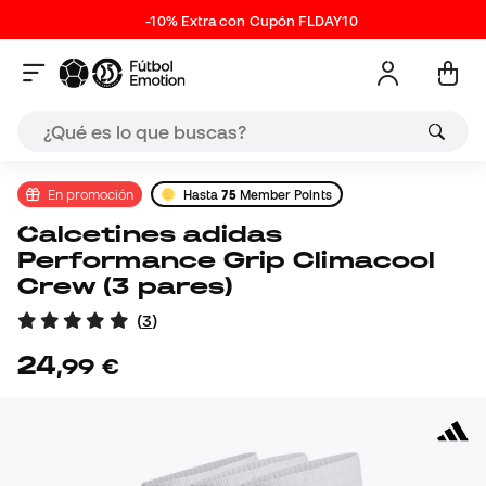
-10% Extra con Cupón FLDAY10
En promoción
Hasta
75
Member Points
Calcetines adidas
Performance Grip Climacool
Crew (3 pares)
(
3
)
24
,
99
€