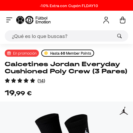
-10% Extra con Cupón FLDAY10
En promoción
Hasta
60
Member Points
Calcetines Jordan Everyday
Cushioned Poly Crew (3 Pares)
(
14
)
19
,
99
€