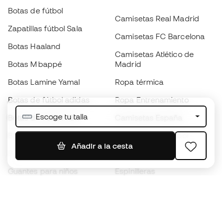
Botas de fútbol
Camisetas Real Madrid
Zapatillas fútbol Sala
Camisetas FC Barcelona
Botas Haaland
Camisetas Atlético de
Botas Mbappé
Madrid
Botas Lamine Yamal
Ropa térmica
Botas de fútbol adidas
Ropa Entrenamiento
Escoge tu talla
Botas de fútbol Nike
Camisetas España
Balones de Fútbol
Camisetas de fútbol
Añadir a la cesta
Botas para niños
Chubasqueros
Guantes para niños
Espinilleras
Zapatillas para niños
Ropa de portero
Ropa para niños
Black Friday