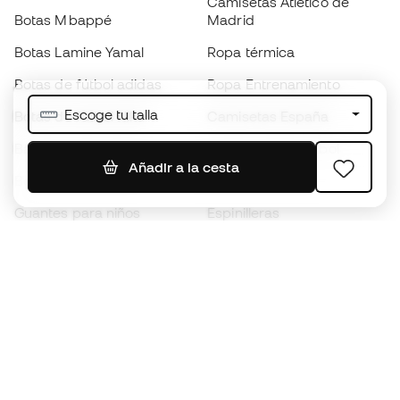
Camisetas Atlético de
Botas Mbappé
Madrid
Botas Lamine Yamal
Ropa térmica
Botas de fútbol adidas
Ropa Entrenamiento
Escoge tu talla
Botas de fútbol Nike
Camisetas España
Balones de Fútbol
Camisetas de fútbol
Añadir a la cesta
Botas para niños
Chubasqueros
Guantes para niños
Espinilleras
Zapatillas para niños
Ropa de portero
Ropa para niños
Black Friday
Guantes de portero
Conviértete en