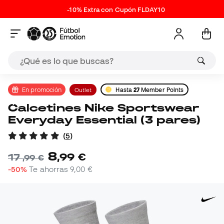
-10% Extra con Cupón FLDAY10
En promoción
Outlet
Hasta
27
Member Points
Calcetines Nike Sportswear
Everyday Essential (3 pares)
(
5
)
8
,
99
€
17
,
99
€
-50%
Te ahorras
9,00 €