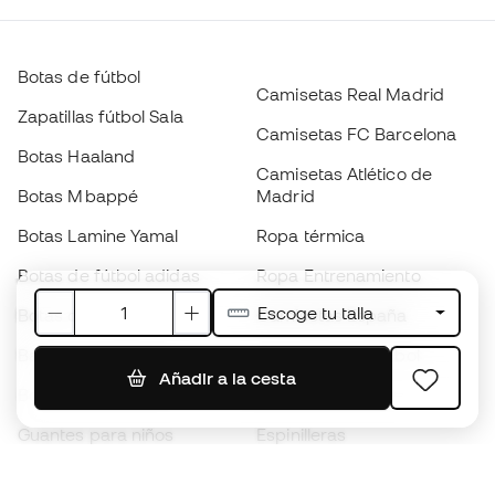
Botas de fútbol
Camisetas Real Madrid
Zapatillas fútbol Sala
Camisetas FC Barcelona
Botas Haaland
Camisetas Atlético de
Botas Mbappé
Madrid
Botas Lamine Yamal
Ropa térmica
Botas de fútbol adidas
Ropa Entrenamiento
Escoge tu talla
Botas de fútbol Nike
Camisetas España
Balones de Fútbol
Camisetas de fútbol
Añadir a la cesta
Botas para niños
Chubasqueros
Guantes para niños
Espinilleras
Zapatillas para niños
Ropa de portero