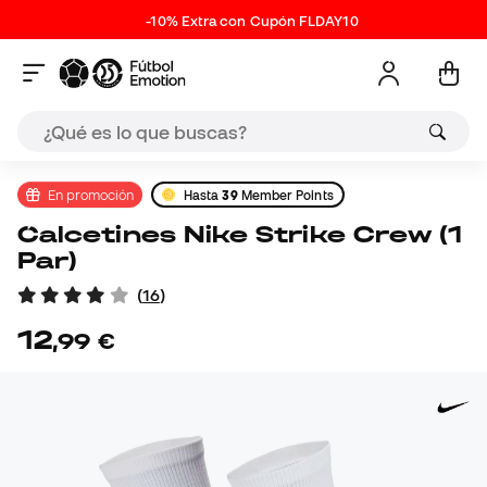
-10% Extra con Cupón FLDAY10
En promoción
Hasta
39
Member Points
Calcetines Nike Strike Crew (1
Par)
(
16
)
12
,
99
€