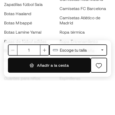
Zapatillas fútbol Sala
Camisetas FC Barcelona
Botas Haaland
Camisetas Atlético de
Botas Mbappé
Madrid
Botas Lamine Yamal
Ropa térmica
Botas de fútbol adidas
Ropa Entrenamiento
Escoge tu talla
Botas de fútbol Nike
Camisetas España
Balones de Fútbol
Camisetas de fútbol
Añadir a la cesta
Botas para niños
Chubasqueros
Guantes para niños
Espinilleras
Zapatillas para niños
Ropa de portero
Ropa para niños
Black Friday
Guantes de portero