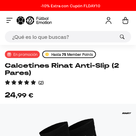
-10% Extra con Cupón FLDAY10
En promoción
Hasta
75
Member Points
Calcetines Rinat Anti-Slip (2
Pares)
(
2
)
24
,
99
€