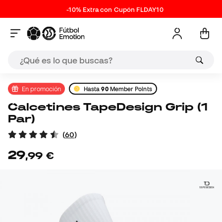
-10% Extra con Cupón FLDAY10
En promoción
Hasta
90
Member Points
Calcetines TapeDesign Grip (1
Par)
(
60
)
29
,
99
€