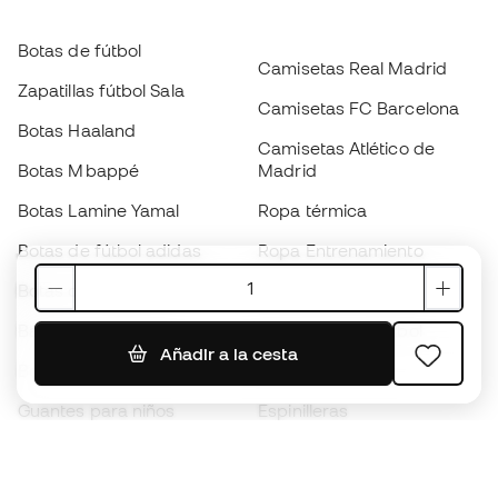
Botas de fútbol
Camisetas Real Madrid
Zapatillas fútbol Sala
Camisetas FC Barcelona
Botas Haaland
Camisetas Atlético de
Botas Mbappé
Madrid
Botas Lamine Yamal
Ropa térmica
Botas de fútbol adidas
Ropa Entrenamiento
Botas de fútbol Nike
Camisetas España
Balones de Fútbol
Camisetas de fútbol
Añadir a la cesta
Botas para niños
Chubasqueros
Guantes para niños
Espinilleras
Zapatillas para niños
Ropa de portero
Ropa para niños
Black Friday