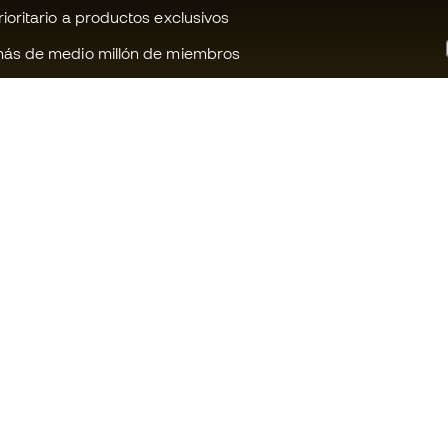
oritario a productos exclusivos
ás de medio millón de miembros
¿Te ayudamos?
Fútbol Emot
Atención al cliente
Comunidad 
Cambios y devoluciones
Trabaja con 
Guia de material de fútbol
Condiciones 
contratación
Equivalencia de tallas de botas
Política de c
Compliance
Politica de p
Canal de denuncias
Aviso legal
Webs internacionales de Fútbol