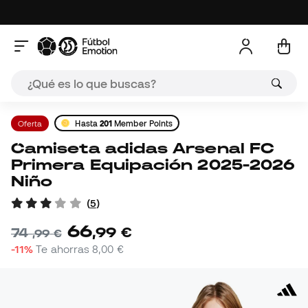
Oferta
Hasta
201
Member Points
Camiseta adidas Arsenal FC
Primera Equipación 2025-2026
Niño
(
5
)
66
,
99
€
74
,
99
€
-11%
Te ahorras
8,00 €