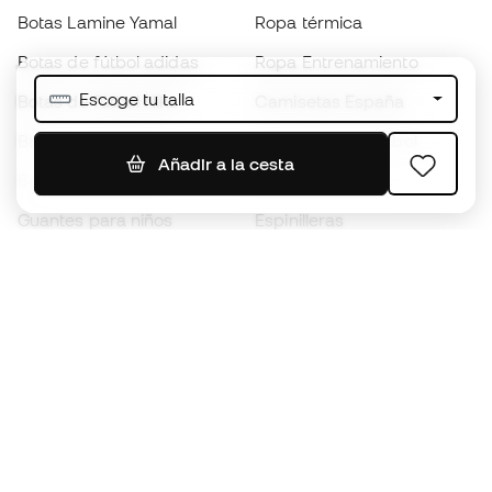
Botas Lamine Yamal
Ropa térmica
Botas de fútbol adidas
Ropa Entrenamiento
Escoge tu talla
Botas de fútbol Nike
Camisetas España
Balones de Fútbol
Camisetas de fútbol
Añadir a la cesta
Botas para niños
Chubasqueros
Guantes para niños
Espinilleras
Zapatillas para niños
Ropa de portero
Ropa para niños
Black Friday
Guantes de portero
Conviértete en
Member
ahora