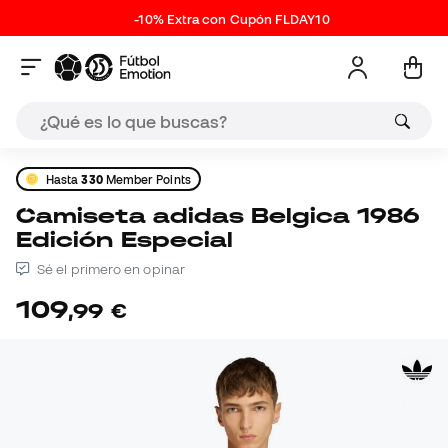
-10% Extra con Cupón FLDAY10
Hasta
330
Member Points
Camiseta adidas Belgica 1986
Edición Especial
Sé el primero en opinar
109
,
99
€