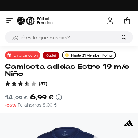
En promoción
Outlet
Hasta
21
Member Points
Camiseta adidas Estro 19 m/c
Niño
(
57
)
6
,
99
€
14
,
99
€
-53%
Te ahorras
8,00 €