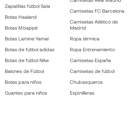
Camisetas Real Madrid
Zapatillas fútbol Sala
Camisetas FC Barcelona
Botas Haaland
Camisetas Atlético de
Botas Mbappé
Madrid
Botas Lamine Yamal
Ropa térmica
Botas de fútbol adidas
Ropa Entrenamiento
Botas de fútbol Nike
Camisetas España
Balones de Fútbol
Camisetas de fútbol
Botas para niños
Chubasqueros
Guantes para niños
Espinilleras
Zapatillas para niños
Ropa de portero
Ropa para niños
Black Friday
Guantes de portero