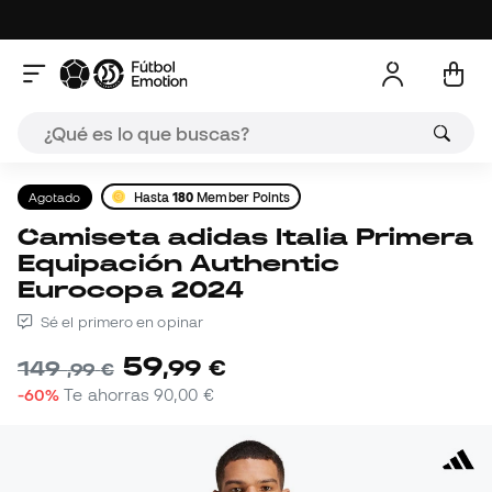
Agotado
Hasta
180
Member Points
Camiseta adidas Italia Primera
Equipación Authentic
Eurocopa 2024
Sé el primero en opinar
59
,
99
€
149
,
99
€
-60%
Te ahorras
90,00 €