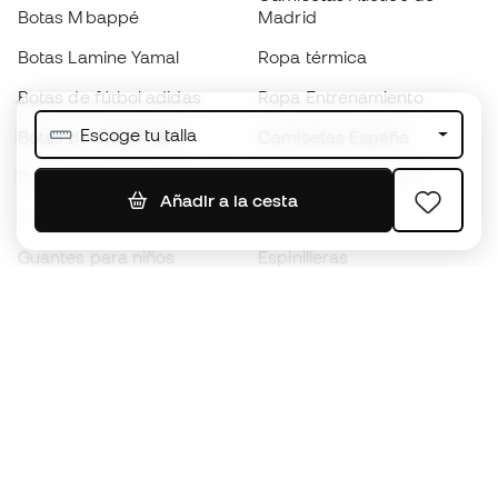
Botas Mbappé
Madrid
Botas Lamine Yamal
Ropa térmica
Botas de fútbol adidas
Ropa Entrenamiento
Escoge tu talla
Botas de fútbol Nike
Camisetas España
Balones de Fútbol
Camisetas de fútbol
Añadir a la cesta
Botas para niños
Chubasqueros
Guantes para niños
Espinilleras
Zapatillas para niños
Ropa de portero
Ropa para niños
Black Friday
Guantes de portero
Conviértete en