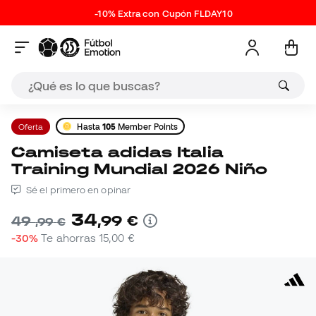
-10% Extra con Cupón FLDAY10
Oferta
Hasta
105
Member Points
Camiseta adidas Italia
Training Mundial 2026 Niño
Sé el primero en opinar
34
,
99
€
49
,
99
€
-30%
Te ahorras
15,00 €