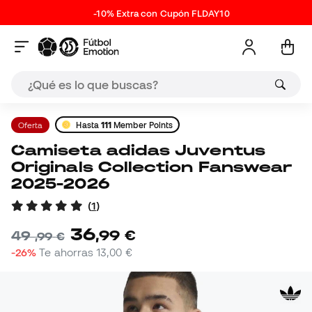
-10% Extra con Cupón FLDAY10
Oferta
Hasta
111
Member Points
Camiseta adidas Juventus
Originals Collection Fanswear
2025-2026
(
1
)
36
,
99
€
49
,
99
€
-26%
Te ahorras
13,00 €