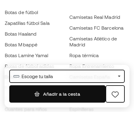
Botas de fútbol
Camisetas Real Madrid
Zapatillas fútbol Sala
Camisetas FC Barcelona
Botas Haaland
Camisetas Atlético de
Botas Mbappé
Madrid
Botas Lamine Yamal
Ropa térmica
Botas de fútbol adidas
Ropa Entrenamiento
Escoge tu talla
Botas de fútbol Nike
Camisetas España
Balones de Fútbol
Camisetas de fútbol
Añadir a la cesta
Botas para niños
Chubasqueros
Guantes para niños
Espinilleras
Zapatillas para niños
Ropa de portero
Ropa para niños
Black Friday