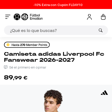
-10% Extra con Cupón FLDAY10
Hasta
270
Member Points
Camiseta adidas Liverpool Fc
Fanswear 2026-2027
Sé el primero en opinar
89
,
99
€