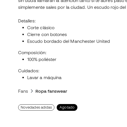
sin duda llamarán la atención tanto si te abres paso 
simplemente sales por la ciudad. Un escudo rojo del 
Detalles:
Corte clásico
Cierre con botones
Escudo bordado del Manchester United
Composición:
100% poliéster
Cuidados:
Lavar a máquina
Fans
Ropa fanswear
Novedades adidas
Agotado