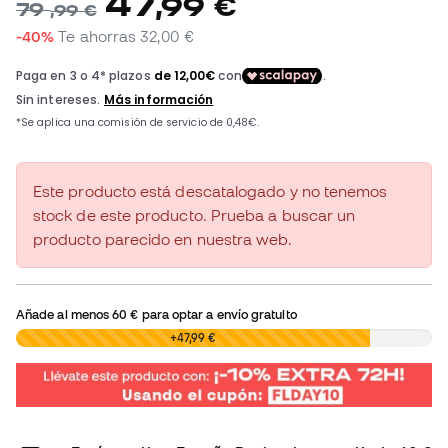
47
,
99
€
79
,
99
€
-40%
Te ahorras
32,00 €
Este producto está descatalogado y no tenemos
stock de este producto. Prueba a buscar un
producto parecido en nuestra web.
Añade al menos
60 €
para optar a envío gratuito
0,00 €
+47,99 €