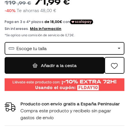
71
,
99
€
119
,
99
€
-40%
Te ahorras
48,00 €
Escoge tu talla
Añadir a la cesta
Producto con envío gratis a España Peninsular
Compra este producto y recíbelo sin pagar
gastos de envío