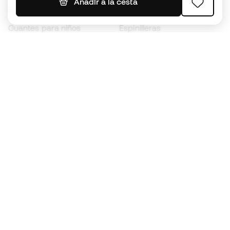
Añadir a la cesta
Botas para niños
Chubasqueros
Guantes para niños
Espinilleras
Zapatillas para niños
Ropa de portero
Ropa para niños
Black Friday
Guantes de portero
Conviértete en
Member
ahora
Acumula puntos y ahorra en tus compras
Acceso prioritario a productos exclusivos
Únete a más de medio millón de miembros