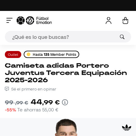
Outlet
Hasta
135
Member Points
Camiseta adidas Portero
Juventus Tercera Equipación
2025-2026
Sé el primero en opinar
44
,
99
€
99
,
99
€
-55%
Te ahorras
55,00 €