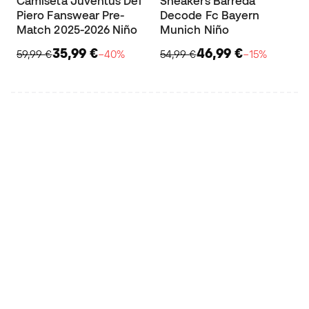
Camiseta Juventus Del
Sneakers Barreda
Piero Fanswear Pre-
Decode Fc Bayern
Match 2025-2026 Niño
Munich Niño
35,99 €
46,99 €
59,99 €
−40%
54,99 €
−15%