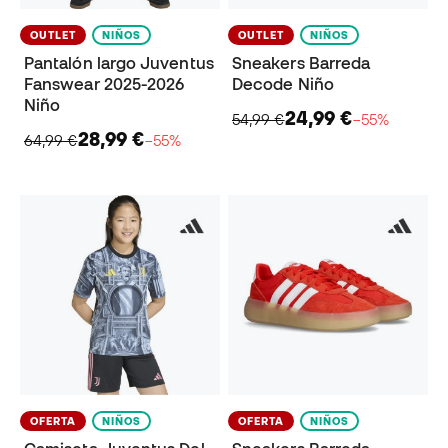
OUTLET
NIÑOS
OUTLET
NIÑOS
Pantalón largo Juventus
Sneakers Barreda
Fanswear 2025-2026
Decode Niño
Niño
24,99 €
54,99 €
−55%
28,99 €
64,99 €
−55%
OFERTA
NIÑOS
OFERTA
NIÑOS