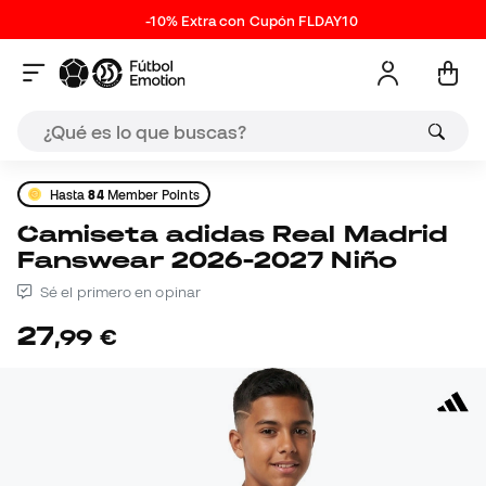
-10% Extra con Cupón FLDAY10
Hasta
84
Member Points
Camiseta adidas Real Madrid
Fanswear 2026-2027 Niño
Sé el primero en opinar
27
,
99
€