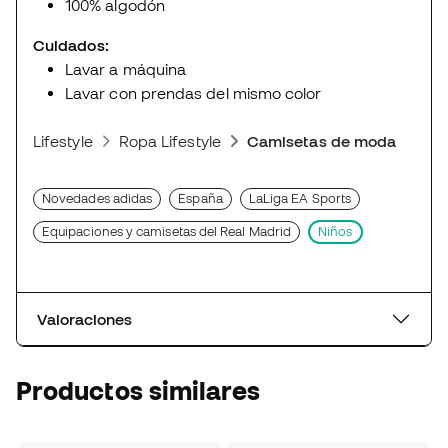
100% algodón
Cuidados:
Lavar a máquina
Lavar con prendas del mismo color
Lifestyle
Ropa Lifestyle
Camisetas de moda deport
Novedades adidas
España
LaLiga EA Sports
Equipaciones y camisetas del Real Madrid
Niños
Valoraciones
Productos similares