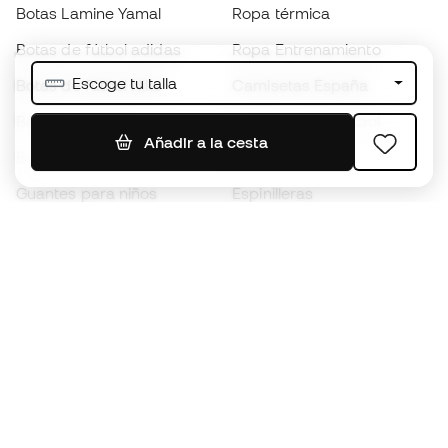
Botas Lamine Yamal
Ropa térmica
Botas de fútbol adidas
Ropa Entrenamiento
Escoge tu talla
Botas de fútbol Nike
Camisetas España
Balones de Fútbol
Camisetas de fútbol
Añadir a la cesta
Botas para niños
Chubasqueros
Guantes para niños
Espinilleras
Zapatillas para niños
Ropa de portero
Ropa para niños
Black Friday
Guantes de portero
Conviértete en
Member
ahora