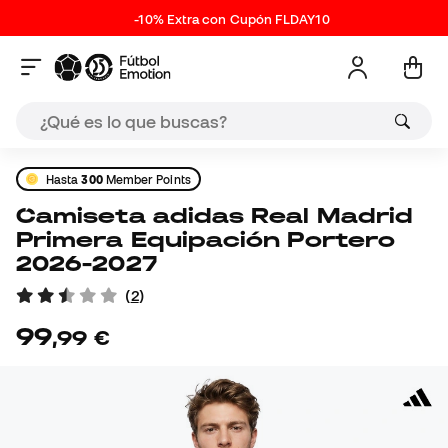
-10% Extra con Cupón FLDAY10
Hasta
300
Member Points
Camiseta adidas Real Madrid
Primera Equipación Portero
2026-2027
(
2
)
99
,
99
€