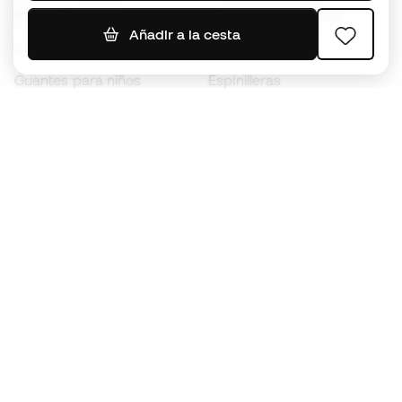
Balones de Fútbol
Camisetas de fútbol
Añadir a la cesta
Botas para niños
Chubasqueros
Guantes para niños
Espinilleras
Zapatillas para niños
Ropa de portero
Ropa para niños
Black Friday
Guantes de portero
Conviértete en
Member
ahora
Acumula puntos y ahorra en tus compras
Acceso prioritario a productos exclusivos
Únete a más de medio millón de miembros