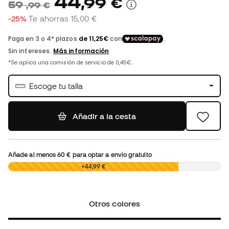
44
,
99
€
59
,
99
€
-25%
Te ahorras
15,00 €
Escoge tu talla
Añadir a la cesta
Añade al menos
60 €
para optar a envío gratuito
0,00 €
+44,99 €
Otros colores