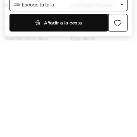
Escoge tu talla
Botas de fútbol Nike
Camisetas España
Balones de Fútbol
Camisetas de fútbol
Añadir a la cesta
Botas para niños
Chubasqueros
Guantes para niños
Espinilleras
Zapatillas para niños
Ropa de portero
Ropa para niños
Black Friday
Guantes de portero
Conviértete en
Member
ahora
Acumula puntos y ahorra en tus compras
Acceso prioritario a productos exclusivos