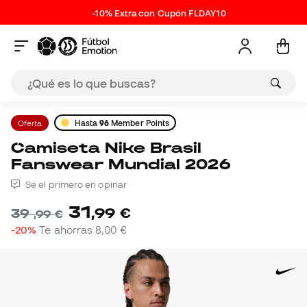
-10% Extra con Cupón FLDAY10
Oferta
Hasta
96
Member Points
Camiseta Nike Brasil
Fanswear Mundial 2026
Sé el primero en opinar
31
,
99
€
39
,
99
€
-20%
Te ahorras
8,00 €