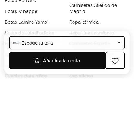
Botas Haaland
Camisetas Atlético de
Botas Mbappé
Madrid
Botas Lamine Yamal
Ropa térmica
Botas de fútbol adidas
Ropa Entrenamiento
Escoge tu talla
Botas de fútbol Nike
Camisetas España
Balones de Fútbol
Camisetas de fútbol
Añadir a la cesta
Botas para niños
Chubasqueros
Guantes para niños
Espinilleras
Zapatillas para niños
Ropa de portero
Ropa para niños
Black Friday
Guantes de portero
Conviértete en