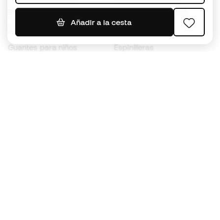
Balones de Fútbol
Camisetas de fútbol
Añadir a la cesta
Botas para niños
Chubasqueros
Guantes para niños
Espinilleras
Zapatillas para niños
Ropa de portero
Ropa para niños
Black Friday
Guantes de portero
Conviértete en
Member
ahora
Acumula puntos y ahorra en tus compras
Acceso prioritario a productos exclusivos
Únete a más de medio millón de miembros