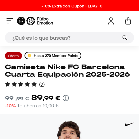
-10% Extra con Cupón FLDAY10
Oferta
Hasta
270
Member Points
Camiseta Nike FC Barcelona
Cuarta Equipación 2025-2026
(
7
)
89
,
99
€
99
,
99
€
-10%
Te ahorras
10,00 €