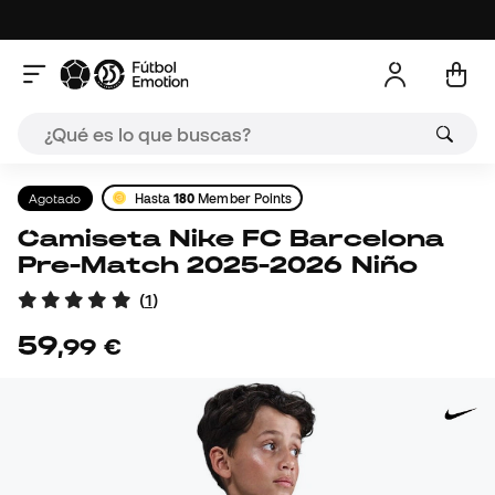
Agotado
Hasta
180
Member Points
Camiseta Nike FC Barcelona
Pre-Match 2025-2026 Niño
(
1
)
59
,
99
€