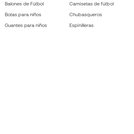
Balones de Fútbol
Camisetas de fútbol
Botas para niños
Chubasqueros
Guantes para niños
Espinilleras
Zapatillas para niños
Ropa de portero
Ropa para niños
Black Friday
Guantes de portero
Conviértete en
Member
ahora
Acumula puntos y ahorra en tus compras
Acceso prioritario a productos exclusivos
Únete a más de medio millón de miembros