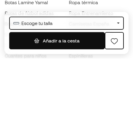
Botas Lamine Yamal
Ropa térmica
Botas de fútbol adidas
Ropa Entrenamiento
Escoge tu talla
Botas de fútbol Nike
Camisetas España
Balones de Fútbol
Camisetas de fútbol
Añadir a la cesta
Botas para niños
Chubasqueros
Guantes para niños
Espinilleras
Zapatillas para niños
Ropa de portero
Ropa para niños
Black Friday
Guantes de portero
Conviértete en
Member
ahora