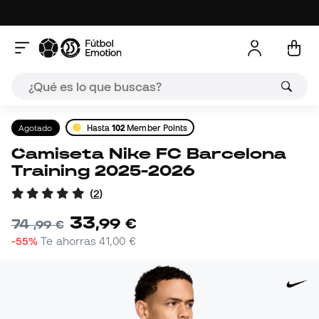
Agotado
Hasta
102
Member Points
Camiseta Nike FC Barcelona
Training 2025-2026
(
2
)
33
,
99
€
74
,
99
€
-55%
Te ahorras
41,00 €