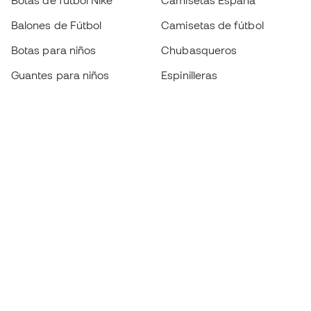
Botas de fútbol Nike
Camisetas España
Balones de Fútbol
Camisetas de fútbol
Botas para niños
Chubasqueros
Guantes para niños
Espinilleras
Zapatillas para niños
Ropa de portero
Ropa para niños
Black Friday
Guantes de portero
Conviértete en
Member
ahora
Acumula puntos y ahorra en tus compras
Acceso prioritario a productos exclusivos