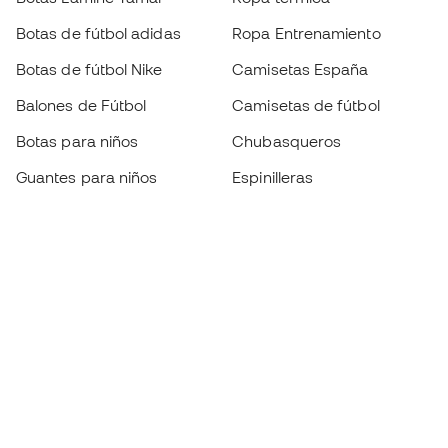
Botas de fútbol adidas
Ropa Entrenamiento
Botas de fútbol Nike
Camisetas España
Balones de Fútbol
Camisetas de fútbol
Botas para niños
Chubasqueros
Guantes para niños
Espinilleras
Zapatillas para niños
Ropa de portero
Ropa para niños
Black Friday
Guantes de portero
Conviértete en
Member
ahora