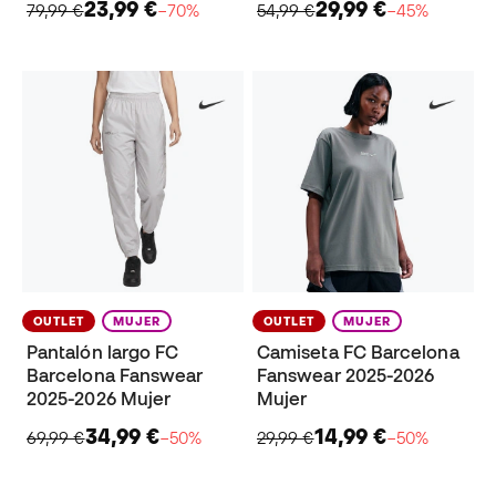
23,99 €
29,99 €
79,99 €
−70%
54,99 €
−45%
OUTLET
MUJER
OUTLET
MUJER
Pantalón largo FC
Camiseta FC Barcelona
Barcelona Fanswear
Fanswear 2025-2026
2025-2026 Mujer
Mujer
34,99 €
14,99 €
69,99 €
−50%
29,99 €
−50%