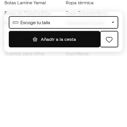
Botas Lamine Yamal
Ropa térmica
Botas de fútbol adidas
Ropa Entrenamiento
Escoge tu talla
Botas de fútbol Nike
Camisetas España
Balones de Fútbol
Camisetas de fútbol
Añadir a la cesta
Botas para niños
Chubasqueros
Guantes para niños
Espinilleras
Zapatillas para niños
Ropa de portero
Ropa para niños
Black Friday
Guantes de portero
Conviértete en
Member
ahora