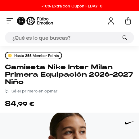
-10% Extra con Cupón FLDAY10
Hasta
255
Member Points
Camiseta Nike Inter Milan
Primera Equipación 2026-2027
Niño
Sé el primero en opinar
84
,
99
€