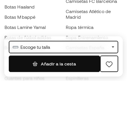
Camisetas FC Barcelona
Botas Haaland
Camisetas Atlético de
Botas Mbappé
Madrid
Botas Lamine Yamal
Ropa térmica
Botas de fútbol adidas
Ropa Entrenamiento
Escoge tu talla
Botas de fútbol Nike
Camisetas España
Balones de Fútbol
Camisetas de fútbol
Añadir a la cesta
Botas para niños
Chubasqueros
Guantes para niños
Espinilleras
Zapatillas para niños
Ropa de portero
Ropa para niños
Black Friday
Guantes de portero