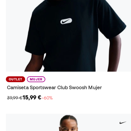
OUTLET
MUJER
Camiseta Sportswear Club Swoosh Mujer
15,99 €
39,99 €
−60%