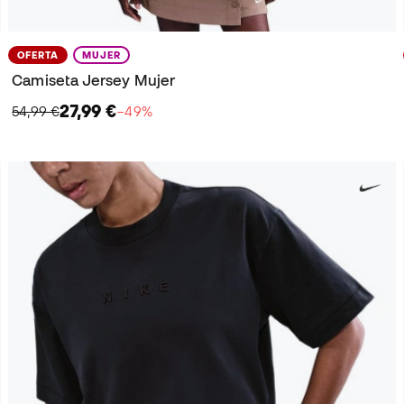
OFERTA
MUJER
Camiseta Jersey Mujer
27,99 €
54,99 €
−49%