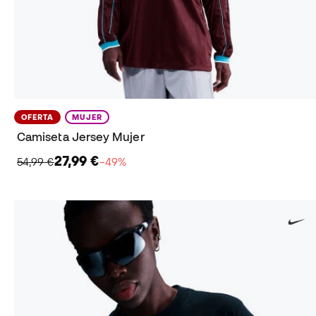
OFERTA
MUJER
Camiseta Jersey Mujer
27,99 €
54,99 €
−49%