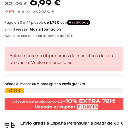
6
,
99
€
32
,
99
€
-79%
Te ahorras
26,00 €
Actualmente no disponemos de más stock de este
producto. Vuelve en unos días
Añade al menos
60 €
para optar a envío gratuito
0,00 €
+6,99 €
Envío gratis a España Peninsular a partir de 60 €