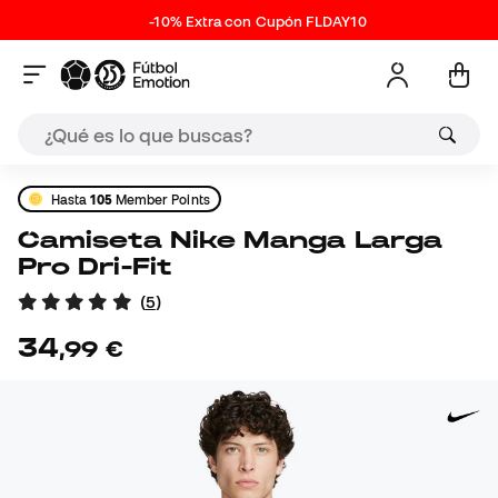
-10% Extra con Cupón FLDAY10
Hasta
105
Member Points
Camiseta Nike Manga Larga
Pro Dri-Fit
(
5
)
34
,
99
€