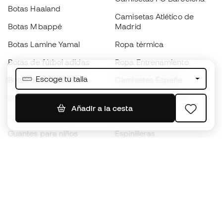
Botas Haaland
Camisetas Atlético de
Botas Mbappé
Madrid
Botas Lamine Yamal
Ropa térmica
Botas de fútbol adidas
Ropa Entrenamiento
Escoge tu talla
Botas de fútbol Nike
Camisetas España
Balones de Fútbol
Camisetas de fútbol
Añadir a la cesta
Botas para niños
Chubasqueros
Guantes para niños
Espinilleras
Zapatillas para niños
Ropa de portero
Ropa para niños
Black Friday
Guantes de portero